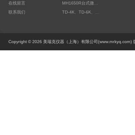
在线留言
MH1650R台式微量高速离心机
联系我们
TD-4K、TD-6K、TG-10K迷你型离心机
Copyright © 2026 美瑞克仪器（上海）有限公司(www.mrkyq.com