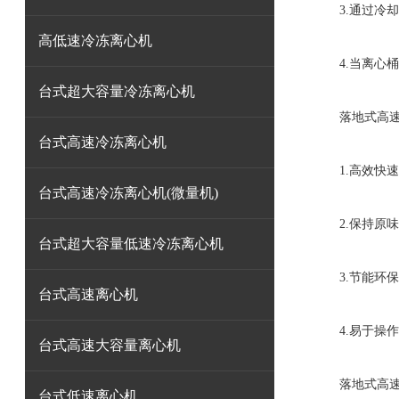
3.通过冷却
高低速冷冻离心机
4.当离心桶
台式超大容量冷冻离心机
落地式高速冷
台式高速冷冻离心机
1.高效快速
台式高速冷冻离心机(微量机)
2.保持原味
台式超大容量低速冷冻离心机
3.节能环保
台式高速离心机
4.易于操作
台式高速大容量离心机
落地式高速冷
台式低速离心机