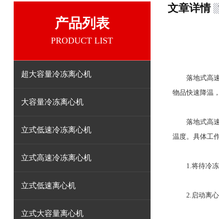
文章详情
产品列表
PRODUCT LIST
超大容量冷冻离心机
落地式高
物品快速降温
大容量冷冻离心机
落地式高速冷
立式低速冷冻离心机
温度。具体工
立式高速冷冻离心机
1.将待冷冻
立式低速离心机
2.启动离心
立式大容量离心机