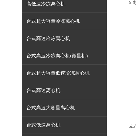
5.离
高低速冷冻离心机
台式超大容量冷冻离心机
台式高速冷冻离心机
台式高速冷冻离心机(微量机)
台式超大容量低速冷冻离心机
台式高速离心机
台式高速大容量离心机
台式低速离心机
立式高