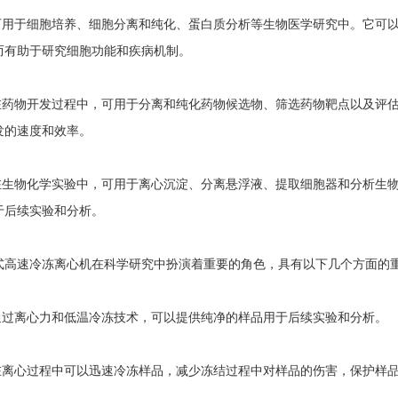
用于细胞培养、细胞分离和纯化、蛋白质分析等生物医学研究中。它可以
而有助于研究细胞功能和疾病机制。
药物开发过程中，可用于分离和纯化药物候选物、筛选药物靶点以及评估
发的速度和效率。
生物化学实验中，可用于离心沉淀、分离悬浮液、提取细胞器和分析生物
于后续实验和分析。
式高速冷冻离心机
在科学研究中扮演着重要的角色，具有以下几个方面的
过离心力和低温冷冻技术，可以提供纯净的样品用于后续实验和分析。
离心过程中可以迅速冷冻样品，减少冻结过程中对样品的伤害，保护样品