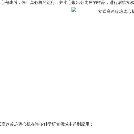
心完成后，停止离心机的运行，并小心取出分离后的样品，进行后续实
速冷冻离心机在许多科学研究领域中得到应用：