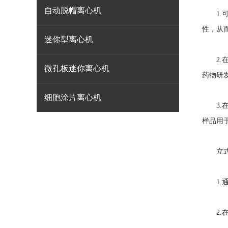
自动脱帽离心机
1.可
性，从
迷你型离心机
2.在
微孔板迷你离心机
药物研
细胞涂片离心机
3.在
样品用
立
1.通
2.在