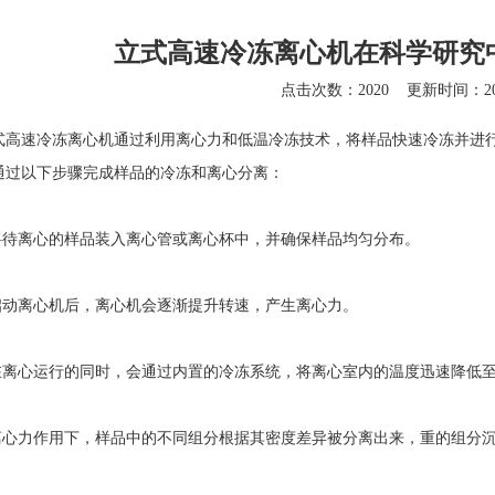
立式高速冷冻离心机在科学研究
点击次数：2020
更新时间：202
式高速冷冻离心机
通过利用离心力和低温冷冻技术，将样品快速冷冻并进
通过以下步骤完成样品的冷冻和离心分离：
待离心的样品装入离心管或离心杯中，并确保样品均匀分布。
动离心机后，离心机会逐渐提升转速，产生离心力。
离心运行的同时，会通过内置的冷冻系统，将离心室内的温度迅速降低至低
心力作用下，样品中的不同组分根据其密度差异被分离出来，重的组分沉