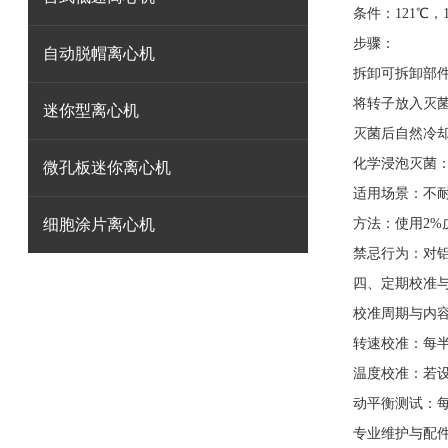
条件：121℃，1
步骤：
自动脱帽离心机
拆卸可拆卸部
将转子放入灭
迷你型离心机
灭菌后自然冷
化学浸泡灭菌
微孔板迷你离心机
适用场景：不
细胞涂片离心机
方法：使用2%
禁忌行为：对
四、定期校准
校准周期与内
转速校准：每半
温度校准：若
动平衡测试：每
专业维护与配